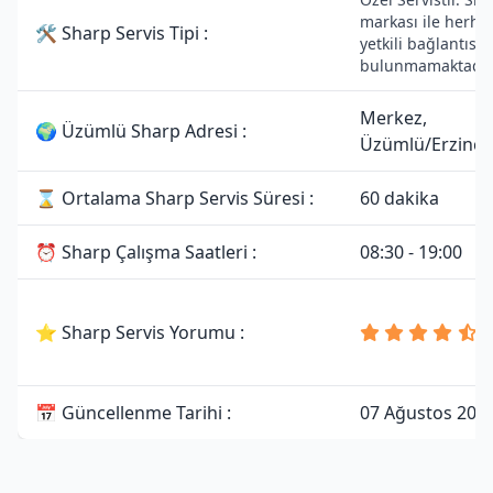
markası ile herha
🛠 Sharp Servis Tipi :
yetkili bağlantısı
bulunmamaktadır
Merkez,
🌍 Üzümlü Sharp Adresi :
Üzümlü/Erzinc
⌛ Ortalama Sharp Servis Süresi :
60 dakika
⏰ Sharp Çalışma Saatleri :
08:30 - 19:00
4
⭐ Sharp Servis Yorumu :
8
📅 Güncellenme Tarihi :
07 Ağustos 202