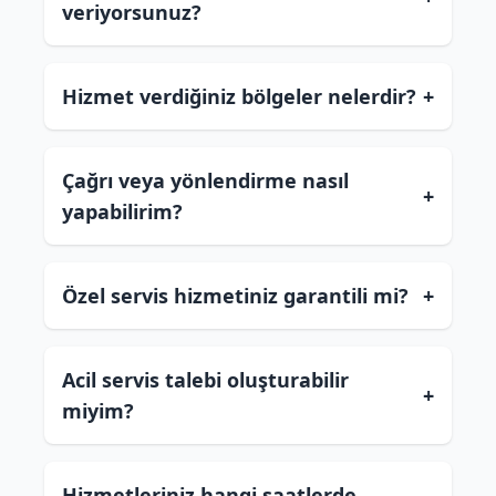
veriyorsunuz?
Hizmet verdiğiniz bölgeler nelerdir?
+
Çağrı veya yönlendirme nasıl
+
yapabilirim?
Özel servis hizmetiniz garantili mi?
+
Acil servis talebi oluşturabilir
+
miyim?
Hizmetleriniz hangi saatlerde