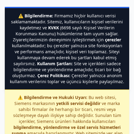
⚠️
Bilgilendirme:
Firmamız hiçbir kullanıcı verisi
saklamamaktadır. Sitemiz, kullanıcıların kişisel verilerini
kaydetmez ve
KVKK
(6698 sayılı Kişisel Verilerin
Korunması Kanunu) hükümlerine tam uyum sağlar.
Ziyaretçilerimizin deneyimini iyileştirmek için
çerezler
kullanılmaktadır; bu çerezler yalnızca site fonksiyonları
ve performans amaçlıdır, kişisel veri toplamaz. Siteyi
kullanmaya devam ederek bu şartları kabul etmiş
sayılırsınız.
Kullanım Şartları:
Site ve içerikleri sadece
bilgilendirme ve yönlendirme amaçlıdır, ticari bir bağ
oluşturmaz.
Çerez Politikası:
Çerezler yalnızca anonim
kullanım verilerini toplar ve üçüncü kişilerle paylaşılmaz.
⚠️
Bilgilendirme ve Hukuki Uyarı:
Bu web sitesi,
Siemens markasının
yetkili servisi değildir
ve marka
sahibi firmalar ile herhangi bir ticari, resmi veya
sözleşmeye dayalı ilişkiye sahip değildir. Sunulan tüm
içerikler, Siemens ürünleri hakkında kullanıcıları
bilgilendirme, yönlendirme ve özel servis hizmetleri
sunma
amacıyla hazırlanmıştır. Web sitemizde yer alan