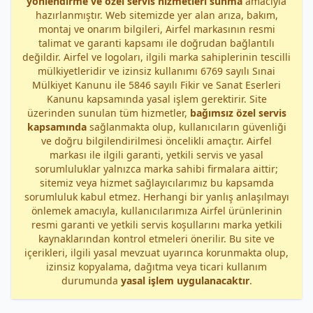
yönlendirme ve özel servis hizmetleri sunma
amacıyla
hazırlanmıştır. Web sitemizde yer alan arıza, bakım,
montaj ve onarım bilgileri, Airfel markasının resmi
talimat ve garanti kapsamı ile doğrudan bağlantılı
değildir. Airfel ve logoları, ilgili marka sahiplerinin tescilli
mülkiyetleridir ve izinsiz kullanımı 6769 sayılı Sınai
Mülkiyet Kanunu ile 5846 sayılı Fikir ve Sanat Eserleri
Kanunu kapsamında yasal işlem gerektirir. Site
üzerinden sunulan tüm hizmetler,
bağımsız özel servis
kapsamında
sağlanmakta olup, kullanıcıların güvenliği
ve doğru bilgilendirilmesi öncelikli amaçtır. Airfel
markası ile ilgili garanti, yetkili servis ve yasal
sorumluluklar yalnızca marka sahibi firmalara aittir;
sitemiz veya hizmet sağlayıcılarımız bu kapsamda
sorumluluk kabul etmez. Herhangi bir yanlış anlaşılmayı
önlemek amacıyla, kullanıcılarımıza Airfel ürünlerinin
resmi garanti ve yetkili servis koşullarını marka yetkili
kaynaklarından kontrol etmeleri önerilir. Bu site ve
içerikleri, ilgili yasal mevzuat uyarınca korunmakta olup,
izinsiz kopyalama, dağıtma veya ticari kullanım
durumunda
yasal işlem uygulanacaktır
.