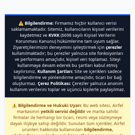
⚠️
Bilgilendirme:
Firmamız hiçbir kullanıcı verisi
saklamamaktadır. Sitemiz, kullanıcıların kişisel verilerini
kaydetmez ve
KVKK
(6698 sayılı Kişisel Verilerin
Korunması Kanunu) hükümlerine tam uyum sağlar.
Ziyaretçilerimizin deneyimini iyileştirmek için
çerezler
kullanılmaktadır; bu çerezler yalnızca site fonksiyonları
ve performans amaçlıdır, kişisel veri toplamaz. Siteyi
kullanmaya devam ederek bu şartları kabul etmiş
sayılırsınız.
Kullanım Şartları:
Site ve içerikleri sadece
bilgilendirme ve yönlendirme amaçlıdır, ticari bir bağ
oluşturmaz.
Çerez Politikası:
Çerezler yalnızca anonim
kullanım verilerini toplar ve üçüncü kişilerle paylaşılmaz.
⚠️
Bilgilendirme ve Hukuki Uyarı:
Bu web sitesi, Airfel
markasının
yetkili servisi değildir
ve marka sahibi
firmalar ile herhangi bir ticari, resmi veya sözleşmeye
dayalı ilişkiye sahip değildir. Sunulan tüm içerikler, Airfel
ürünleri hakkında kullanıcıları
bilgilendirme,