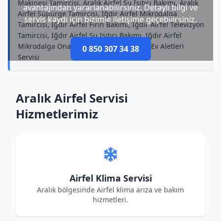
Makinesi Tamircisi, Aralık Airfel Su Isıtıcı Bakımı, Aralık
avantajından yararlanabilirsiniz. Detaylı bilgi ve
Airfel Süpürge Tamircisi, Iğdır Airfel Mikrodalga
servis kaydı için bizimle iletişime geçebilirsiniz.
Tamircisi, Iğdır Airfel Fırın Bakımı, Iğdır Airfel Televizyon
Tamircisi, Iğdır Airfel Su Isıtıcı Bakımı, Iğdır Airfel
Mikrodalga Onarımı, Aralık Airfel Küçük Ev Aletleri
0 850 307 34 38
Servisi
Aralık Airfel Servisi
Hizmetlerimiz
Airfel Klima Servisi
Aralık bölgesinde Airfel klima arıza ve bakım
hizmetleri.