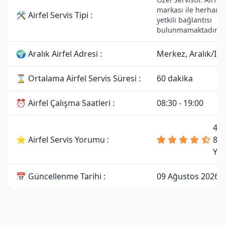
markası ile herhangi
🛠 Airfel Servis Tipi :
yetkili bağlantısı
bulunmamaktadır.
🌍 Aralık Airfel Adresi :
Merkez, Aralık/Iğd
⌛ Ortalama Airfel Servis Süresi :
60 dakika
⏰ Airfel Çalışma Saatleri :
08:30 - 19:00
4.
⭐ Airfel Servis Yorumu :
81
Yo
📅 Güncellenme Tarihi :
09 Ağustos 2026