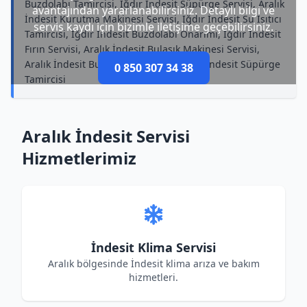
Buzdolabı Tamircisi, Iğdır İndesit Süpürge Servisi, Aralık
avantajından yararlanabilirsiniz. Detaylı bilgi ve
İndesit Kurutma Makinesi Servisi, Iğdır İndesit Su Isıtıcı
servis kaydı için bizimle iletişime geçebilirsiniz.
Tamircisi, Iğdır İndesit Buzdolabı Onarımı, Iğdır İndesit
Fırın Servisi, Aralık İndesit Bulaşık Makinesi Servisi,
Aralık İndesit Buzdolabı Onarımı, Iğdır İndesit Süpürge
0 850 307 34 38
Tamircisi
Aralık İndesit Servisi
Hizmetlerimiz
İndesit Klima Servisi
Aralık bölgesinde İndesit klima arıza ve bakım
hizmetleri.