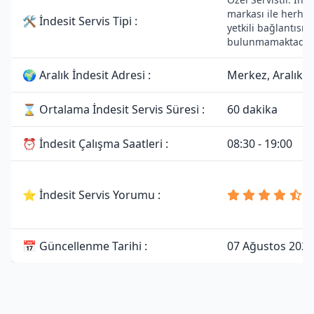
markası ile herhan
🛠 İndesit Servis Tipi :
yetkili bağlantısı
bulunmamaktadır.
🌍 Aralık İndesit Adresi :
Merkez, Aralık/I
⌛ Ortalama İndesit Servis Süresi :
60 dakika
⏰ İndesit Çalışma Saatleri :
08:30 - 19:00
4
⭐ İndesit Servis Yorumu :
8
Y
📅 Güncellenme Tarihi :
07 Ağustos 2026