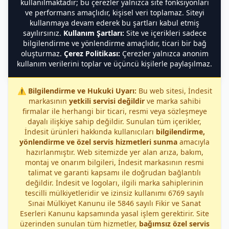
kullanılmaktadır; bu çerezler yalnızca site fonksiyonları
ve performans amaçlıdır, kişisel veri toplamaz. Siteyi
kullanmaya devam ederek bu şartları kabul etmiş
sayılırsınız.
Kullanım Şartları:
Site ve içerikleri sadece
bilgilendirme ve yönlendirme amaçlıdır, ticari bir bağ
oluşturmaz.
Çerez Politikası:
Çerezler yalnızca anonim
kullanım verilerini toplar ve üçüncü kişilerle paylaşılmaz.
⚠️
Bilgilendirme ve Hukuki Uyarı:
Bu web sitesi, İndesit
markasının
yetkili servisi değildir
ve marka sahibi
firmalar ile herhangi bir ticari, resmi veya sözleşmeye
dayalı ilişkiye sahip değildir. Sunulan tüm içerikler,
İndesit ürünleri hakkında kullanıcıları
bilgilendirme,
yönlendirme ve özel servis hizmetleri sunma
amacıyla
hazırlanmıştır. Web sitemizde yer alan arıza, bakım,
montaj ve onarım bilgileri, İndesit markasının resmi
talimat ve garanti kapsamı ile doğrudan bağlantılı
değildir. İndesit ve logoları, ilgili marka sahiplerinin
tescilli mülkiyetleridir ve izinsiz kullanımı 6769 sayılı
Sınai Mülkiyet Kanunu ile 5846 sayılı Fikir ve Sanat
Eserleri Kanunu kapsamında yasal işlem gerektirir. Site
üzerinden sunulan tüm hizmetler,
bağımsız özel servis