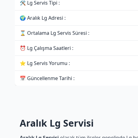
🛠 Lg Servis Tipi :
🌍 Aralık Lg Adresi :
⌛ Ortalama Lg Servis Süresi :
⏰ Lg Çalışma Saatleri :
⭐ Lg Servis Yorumu :
📅 Güncellenme Tarihi :
Aralık Lg Servisi
Aralık Lg Servisi
olarak tüm ilçeler genelinde Lg bey