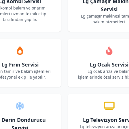
Lg Kombi Servisi
Lg Çamaşır Makin
 kombi bakım ve onarım
Servisi
emleri uzman teknik ekip
Lg çamaşır makinesi tam
tarafından yapılır.
bakım hizmetleri.
Lg Fırın Servisi
Lg Ocak Servisi
rın tamir ve bakım işlemleri
Lg ocak arıza ve bakı
fesyonel ekip ile yapılır.
işlemlerinde özel servis hi
 Derin Dondurucu
Lg Televizyon Serv
Lg televizyon arızaları içi
Servisi