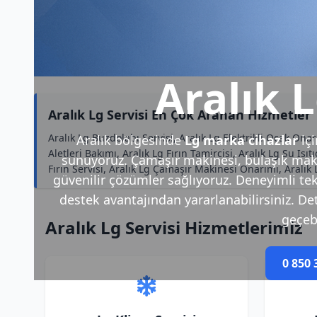
Aralık L
Aralık Lg Servisi En Çok Aranan Hizmetler
Aralık Lg Buzdolabı Servisi, Aralık Lg Elektrikli Ocak Ona
Aralık bölgesinde
Lg marka cihazlar
iç
Aletleri Bakımı, Aralık Lg Fırın Tamircisi, Aralık Lg Su Isıt
sunuyoruz. Çamaşır makinesi, bulaşık makin
Fırın Servisi, Aralık Lg Çamaşır Makinesi Onarımı, Aralı
güvenilir çözümler sağlıyoruz. Deneyimli tek
destek avantajından yararlanabilirsiniz. Deta
geçebi
Aralık Lg Servisi Hizmetlerimiz
0 850 