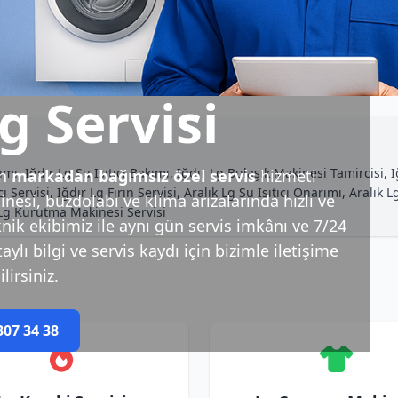
g Servisi
rımı, Iğdır Lg Su Isıtıcı Bakımı, Iğdır Lg Bulaşık Makinesi Tamircisi,
in
markadan bağımsız özel servis
hizmeti
ıcı Servisi, Iğdır Lg Fırın Servisi, Aralık Lg Su Isıtıcı Onarımı, Aral
esi, buzdolabı ve klima arızalarında hızlı ve
k Lg Kurutma Makinesi Servisi
nik ekibimiz ile aynı gün servis imkânı ve 7/24
ylı bilgi ve servis kaydı için bizimle iletişime
lirsiniz.
307 34 38