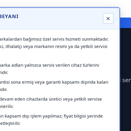
 BEYANI
×
⚠️ Markadan Bağımsız "Özel Servis" Hizmeti
rkalardan bağımsız özel servis hizmeti sunmaktadır.
ci, ithalatçı veya markanın resmi ya da yetkili servisi
rka adları yalnızca servis verilen cihaz türlerini
dir.
Servisi çağırabilirsiniz.Markadan bağımsız özel se
antisi sona ermiş veya garanti kapsamı dışında kalan
ıdır.
devam eden cihazlarda üretici veya yetkili servise
erilir.
 kapsam dışı işlem yapılmaz; fiyat bilgisi yerinde
tleştirilir.