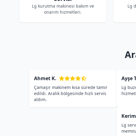
Lg kurutma makinesi bakım ve
Lg 
onarım hizmetleri.
Ar
Ahmet K.
Ayşe T
Çamaşır makinem kısa sürede tamir
Lg buzd
edildi. Aralık bölgesinde hızlı servis
hizmet
aldım.
Kerim
Lg serv
memnu