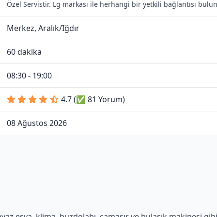
Özel Servistir. Lg markası ile herhangi bir yetkili bağlantısı bul
Merkez, Aralık/Iğdır
60 dakika
08:30 - 19:00
4.7 (✅ 81 Yorum)
08 Ağustos 2026
az eşya, klima, buzdolabı, çamaşır ve bulaşık makinesi gibi t