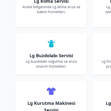
Lg Klima Servisi
Aralık bölgesinde Lg klima arıza ve
Lg
bakım hizmetleri.
işl
Lg Buzdolabı Servisi
Lg buzdolabı soğutma ve arıza
Lg fı
onarım hizmetleri.
pro
Lg Kurutma Makinesi
Lg
Servisi