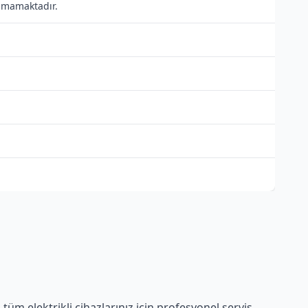
unmamaktadır.
üm elektrikli cihazlarınız için profesyonel servis