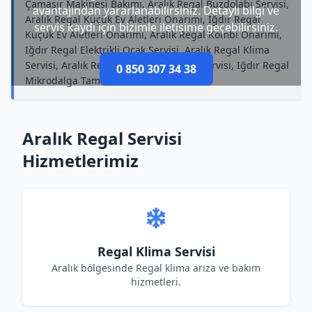
Çamaşır Makinesi Bakımı, Aralık Regal Buzdolabı Servisi,
avantajından yararlanabilirsiniz. Detaylı bilgi ve
Aralık Regal Küçük Ev Aletleri Onarımı, Iğdır Regal
servis kaydı için bizimle iletişime geçebilirsiniz.
Küçük Ev Aletleri Onarımı, Aralık Regal Kombi Onarımı,
Iğdır Regal Elektrikli Ocak Servisi, Aralık Regal Klima
Servisi, Aralık Regal Küçük Ev Aletleri Servisi, Iğdır Regal
0 850 307 34 38
Mikrodalga Tamircisi
Aralık Regal Servisi
Hizmetlerimiz
Regal Klima Servisi
Aralık bölgesinde Regal klima arıza ve bakım
hizmetleri.