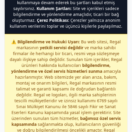
kullanmaya devam ederek bu şartları kabul etmiş
sayılırsınız.
Kullanım Şartları:
Site ve içerikleri sadece
bilgilendirme ve yönlendirme amaçlıdır, ticari bir bağ
oluşturmaz.
Çerez Politikası:
Çerezler yalnızca anonim
kullanım verilerini toplar ve üçüncü kişilerle paylaşılmaz.
⚠️
Bilgilendirme ve Hukuki Uyarı:
Bu web sitesi, Regal
markasının
yetkili servisi değildir
ve marka sahibi
firmalar ile herhangi bir ticari, resmi veya sözleşmeye
dayalı ilişkiye sahip değildir. Sunulan tüm içerikler, Regal
ürünleri hakkında kullanıcıları
bilgilendirme,
yönlendirme ve özel servis hizmetleri sunma
amacıyla
hazırlanmıştır. Web sitemizde yer alan arıza, bakım,
montaj ve onarım bilgileri, Regal markasının resmi
talimat ve garanti kapsamı ile doğrudan bağlantılı
değildir. Regal ve logoları, ilgili marka sahiplerinin
tescilli mülkiyetleridir ve izinsiz kullanımı 6769 sayılı
Sınai Mülkiyet Kanunu ile 5846 sayılı Fikir ve Sanat
Eserleri Kanunu kapsamında yasal işlem gerektirir. Site
üzerinden sunulan tüm hizmetler,
bağımsız özel servis
kapsamında
sağlanmakta olup, kullanıcıların güvenliği
ve doğru bilgilendirilmesi öncelikli amaçtır. Regal