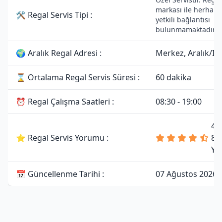
markası ile herhang
🛠 Regal Servis Tipi :
yetkili bağlantısı
bulunmamaktadır.
🌍 Aralık Regal Adresi :
Merkez, Aralık/Iğ
⌛ Ortalama Regal Servis Süresi :
60 dakika
⏰ Regal Çalışma Saatleri :
08:30 - 19:00
4.
⭐ Regal Servis Yorumu :
81
Yo
📅 Güncellenme Tarihi :
07 Ağustos 2026