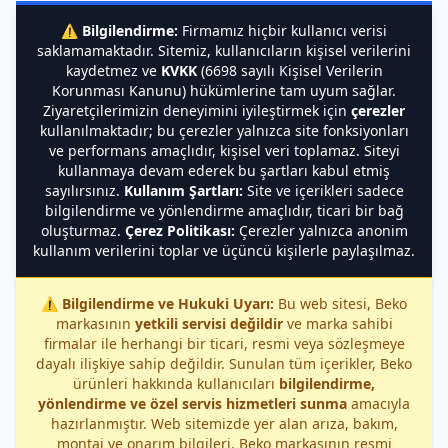
⚠️
Bilgilendirme:
Firmamız hiçbir kullanıcı verisi
saklamamaktadır. Sitemiz, kullanıcıların kişisel verilerini
kaydetmez ve
KVKK
(6698 sayılı Kişisel Verilerin
Korunması Kanunu) hükümlerine tam uyum sağlar.
Ziyaretçilerimizin deneyimini iyileştirmek için
çerezler
kullanılmaktadır; bu çerezler yalnızca site fonksiyonları
ve performans amaçlıdır, kişisel veri toplamaz. Siteyi
kullanmaya devam ederek bu şartları kabul etmiş
sayılırsınız.
Kullanım Şartları:
Site ve içerikleri sadece
bilgilendirme ve yönlendirme amaçlıdır, ticari bir bağ
oluşturmaz.
Çerez Politikası:
Çerezler yalnızca anonim
kullanım verilerini toplar ve üçüncü kişilerle paylaşılmaz.
⚠️
Bilgilendirme ve Hukuki Uyarı:
Bu web sitesi, Beko
markasının
yetkili servisi değildir
ve marka sahibi
firmalar ile herhangi bir ticari, resmi veya sözleşmeye
dayalı ilişkiye sahip değildir. Sunulan tüm içerikler, Beko
ürünleri hakkında kullanıcıları
bilgilendirme,
yönlendirme ve özel servis hizmetleri sunma
amacıyla
hazırlanmıştır. Web sitemizde yer alan arıza, bakım,
montaj ve onarım bilgileri, Beko markasının resmi