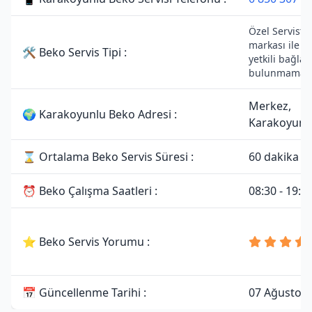
Özel Servistir
markası ile h
🛠 Beko Servis Tipi :
yetkili bağlan
bulunmamakt
Merkez,
🌍 Karakoyunlu Beko Adresi :
Karakoyunlu
⌛ Ortalama Beko Servis Süresi :
60 dakika
⏰ Beko Çalışma Saatleri :
08:30 - 19:0
⭐ Beko Servis Yorumu :
📅 Güncellenme Tarihi :
07 Ağustos 