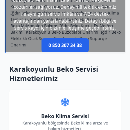
buzdolabı ve klima arızalarında hızlı ve güvenilir
Karakoyunlu Beko Fırın Tamircisi, Karakoyunlu Beko
Küçük Ev Aletleri Onarımı, Iğdır Beko Su Isıtıcı Bakımı,
çözümler sağlıyoruz. Deneyimli teknik ekibimiz
Iğdır Beko Buzdolabı Tamircisi, Karakoyunlu Beko Klima
ile aynı gün servis imkânı ve 7/24 destek
Tamircisi, Karakoyunlu Beko Buzdolabı Bakımı, Iğdır
avantajından yararlanabilirsiniz. Detaylı bilgi ve
Beko Mikrodalga Bakımı, Iğdır Beko Küçük Ev Aletleri
servis kaydı için bizimle iletişime geçebilirsiniz.
Bakımı, Karakoyunlu Beko Buzdolabı Onarımı, Iğdır Beko
Elektrikli Ocak Servisi, Karakoyunlu Beko Süpürge
Onarımı
0 850 307 34 38
Karakoyunlu Beko Servisi
Hizmetlerimiz
Beko Klima Servisi
Karakoyunlu bölgesinde Beko klima arıza ve
bakım hizmetleri.