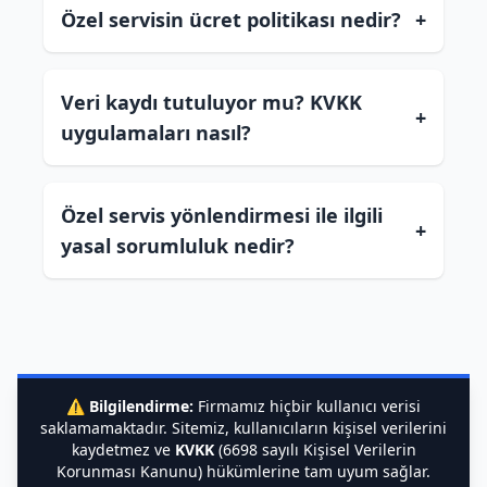
Özel servisin ücret politikası nedir?
+
Veri kaydı tutuluyor mu? KVKK
+
uygulamaları nasıl?
Özel servis yönlendirmesi ile ilgili
+
yasal sorumluluk nedir?
⚠️
Bilgilendirme:
Firmamız hiçbir kullanıcı verisi
saklamamaktadır. Sitemiz, kullanıcıların kişisel verilerini
kaydetmez ve
KVKK
(6698 sayılı Kişisel Verilerin
Korunması Kanunu) hükümlerine tam uyum sağlar.