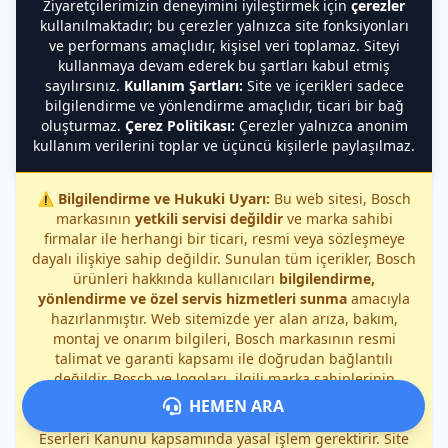
Ziyaretçilerimizin deneyimini iyileştirmek için
çerezler
kullanılmaktadır; bu çerezler yalnızca site fonksiyonları
ve performans amaçlıdır, kişisel veri toplamaz. Siteyi
kullanmaya devam ederek bu şartları kabul etmiş
sayılırsınız.
Kullanım Şartları:
Site ve içerikleri sadece
bilgilendirme ve yönlendirme amaçlıdır, ticari bir bağ
oluşturmaz.
Çerez Politikası:
Çerezler yalnızca anonim
kullanım verilerini toplar ve üçüncü kişilerle paylaşılmaz.
⚠️
Bilgilendirme ve Hukuki Uyarı:
Bu web sitesi, Bosch
markasının
yetkili servisi değildir
ve marka sahibi
firmalar ile herhangi bir ticari, resmi veya sözleşmeye
dayalı ilişkiye sahip değildir. Sunulan tüm içerikler, Bosch
ürünleri hakkında kullanıcıları
bilgilendirme,
yönlendirme ve özel servis hizmetleri sunma
amacıyla
hazırlanmıştır. Web sitemizde yer alan arıza, bakım,
montaj ve onarım bilgileri, Bosch markasının resmi
talimat ve garanti kapsamı ile doğrudan bağlantılı
değildir. Bosch ve logoları, ilgili marka sahiplerinin
tescilli mülkiyetleridir ve izinsiz kullanımı 6769 sayılı
HEMEN ARA
Sınai Mülkiyet Kanunu ile 5846 sayılı Fikir ve Sanat
Eserleri Kanunu kapsamında yasal işlem gerektirir. Site