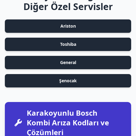
Diğer Özel Servisler
Ariston
Toshiba
General
Şenocak
Karakoyunlu Bosch
Kombi Arıza Kodları ve
Çözümleri