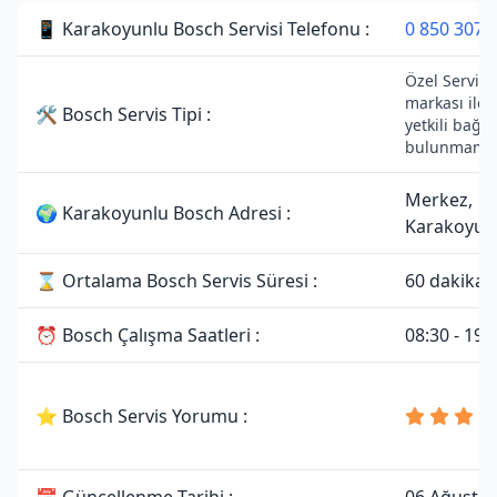
📱 Karakoyunlu Bosch Servisi Telefonu :
0 850 307 
Özel Servist
markası ile 
🛠 Bosch Servis Tipi :
yetkili bağla
bulunmamak
Merkez,
🌍 Karakoyunlu Bosch Adresi :
Karakoyunl
⌛ Ortalama Bosch Servis Süresi :
60 dakika
⏰ Bosch Çalışma Saatleri :
08:30 - 19:
⭐ Bosch Servis Yorumu :