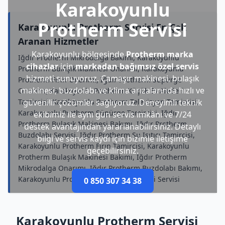
Karakoyunlu
Protherm Servisi
Karakoyunlu Protherm Servisi En Çok
Aranan Hizmetler
Karakoyunlu bölgesinde
Protherm marka
Iğdır Protherm Mikrodalga Bakımı, Karakoyunlu
cihazlar
için
markadan bağımsız özel servis
Protherm Bulaşık Makinesi Onarımı, Karakoyunlu
hizmeti sunuyoruz. Çamaşır makinesi, bulaşık
Protherm Fırın Onarımı, Iğdır Protherm Süpürge
makinesi, buzdolabı ve klima arızalarında hızlı ve
Onarımı, Karakoyunlu Protherm Küçük Ev Aletleri
Tamircisi, Karakoyunlu Protherm Televizyon Tamircisi,
güvenilir çözümler sağlıyoruz. Deneyimli teknik
Karakoyunlu Protherm Süpürge Tamircisi, Iğdır
ekibimiz ile aynı gün servis imkânı ve 7/24
Protherm Bulaşık Makinesi Bakımı, Iğdır Protherm
destek avantajından yararlanabilirsiniz. Detaylı
Buzdolabı Servisi, Iğdır Protherm Su Isıtıcı Tamircisi,
bilgi ve servis kaydı için bizimle iletişime
Karakoyunlu Protherm Fırın Tamircisi, Karakoyunlu
geçebilirsiniz.
Protherm Bulaşık Makinesi Bakımı, Iğdır Protherm
Mikrodalga Onarımı, Iğdır Protherm Buzdolabı Bakımı,
Karakoyunlu Protherm Çamaşır Makinesi Servisi
0 850 307 34 38
Karakoyunlu Protherm Servisi