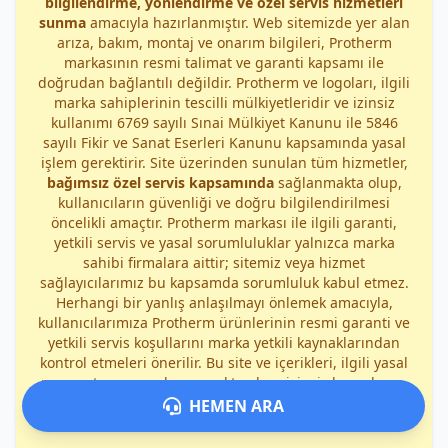
bilgilendirme, yönlendirme ve özel servis hizmetleri
sunma
amacıyla hazırlanmıştır. Web sitemizde yer alan
arıza, bakım, montaj ve onarım bilgileri, Protherm
markasının resmi talimat ve garanti kapsamı ile
doğrudan bağlantılı değildir. Protherm ve logoları, ilgili
marka sahiplerinin tescilli mülkiyetleridir ve izinsiz
kullanımı 6769 sayılı Sınai Mülkiyet Kanunu ile 5846
sayılı Fikir ve Sanat Eserleri Kanunu kapsamında yasal
işlem gerektirir. Site üzerinden sunulan tüm hizmetler,
bağımsız özel servis kapsamında
sağlanmakta olup,
kullanıcıların güvenliği ve doğru bilgilendirilmesi
öncelikli amaçtır. Protherm markası ile ilgili garanti,
yetkili servis ve yasal sorumluluklar yalnızca marka
sahibi firmalara aittir; sitemiz veya hizmet
sağlayıcılarımız bu kapsamda sorumluluk kabul etmez.
Herhangi bir yanlış anlaşılmayı önlemek amacıyla,
kullanıcılarımıza Protherm ürünlerinin resmi garanti ve
yetkili servis koşullarını marka yetkili kaynaklarından
kontrol etmeleri önerilir. Bu site ve içerikleri, ilgili yasal
mevzuat uyarınca korunmakta olup, izinsiz kopyalama,
dağıtma veya ticari kullanım durumunda
yasal işlem
HEMEN ARA
uygulanacaktır
.