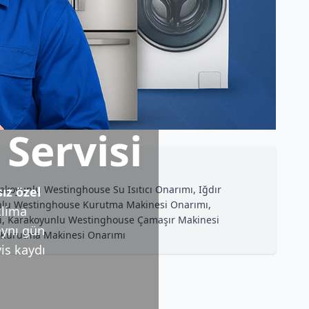
Servisi
akoyunlu Westinghouse Su Isıtıcı Onarımı, Iğdır
z özel
unlu Westinghouse Kurutma Makinesi Onarımı,
klima
isi, Karakoyunlu Westinghouse Çamaşır Makinesi
aynı gün
se Kurutma Makinesi Onarımı
vis kaydı