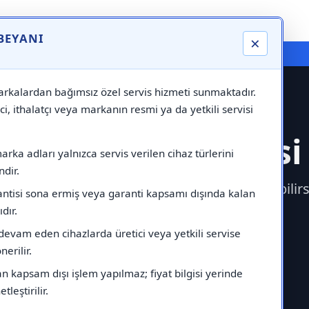
 BEYANI
×
⚠️ Markadan Bağımsız "Özel Servis" Hizmeti
rkalardan bağımsız özel servis hizmeti sunmaktadır.
ci, ithalatçı veya markanın resmi ya da yetkili servisi
tinghouse Servisi
rka adları yalnızca servis verilen cihaz türlerini
dir.
iletişime geçerek Westinghouse Servisi çağırabili
antisi sona ermiş veya garanti kapsamı dışında kalan
ıdır.
devam eden cihazlarda üretici veya yetkili servise
erilir.
 kapsam dışı işlem yapılmaz; fiyat bilgisi yerinde
tleştirilir.