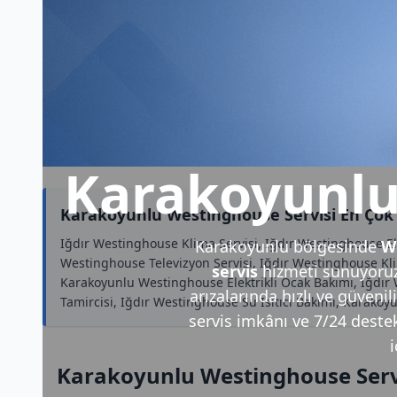
Karakoyunlu
Karakoyunlu Westinghouse Servisi En Çok
Iğdır Westinghouse Klima Servisi, Iğdır Westinghouse El
Karakoyunlu bölgesinde
W
Westinghouse Televizyon Servisi, Iğdır Westinghouse 
servis
hizmeti sunuyoruz
Karakoyunlu Westinghouse Elektrikli Ocak Bakımı, Iğdır
arızalarında hızlı ve güveni
Tamircisi, Iğdır Westinghouse Su Isıtıcı Bakımı, Karak
servis imkânı ve 7/24 destek
i
Karakoyunlu Westinghouse Serv