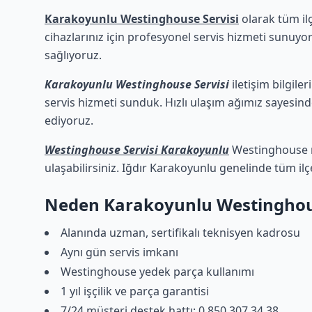
Karakoyunlu Westinghouse Servisi
olarak tüm il
cihazlarınız için profesyonel servis hizmeti sunuyor
sağlıyoruz.
Karakoyunlu Westinghouse Servisi
iletişim bilgile
servis hizmeti sunduk. Hızlı ulaşım ağımız sayesinde
ediyoruz.
Westinghouse Servisi Karakoyunlu
Westinghouse ma
ulaşabilirsiniz. Iğdır Karakoyunlu genelinde tüm ilç
Neden Karakoyunlu Westinghous
Alanında uzman, sertifikalı teknisyen kadrosu
Aynı gün servis imkanı
Westinghouse yedek parça kullanımı
1 yıl işçilik ve parça garantisi
7/24 müşteri destek hattı: 0 850 307 34 38