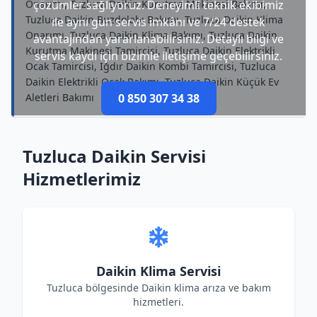
Onarımı, Tuzluca Daikin Kurutma Makinesi Bakımı,
çözümler sağlıyoruz. Deneyimli teknik ekibimiz
Tuzluca Daikin Buzdolabı Bakımı, Tuzluca Daikin Klima
ile aynı gün servis imkânı ve 7/24 destek
Onarımı, Tuzluca Daikin Klima Bakımı, Tuzluca Daikin
avantajından yararlanabilirsiniz. Detaylı bilgi ve
Kurutma Makinesi Tamircisi, Tuzluca Daikin Elektrikli
servis kaydı için bizimle iletişime geçebilirsiniz.
Ocak Tamircisi, Iğdır Daikin Kombi Tamircisi, Tuzluca
Daikin Elektrikli Ocak Bakımı, Tuzluca Daikin Küçük Ev
Aletleri Bakımı
0 850 307 34 38
Tuzluca Daikin Servisi
Hizmetlerimiz
Daikin Klima Servisi
Tuzluca bölgesinde Daikin klima arıza ve bakım
hizmetleri.