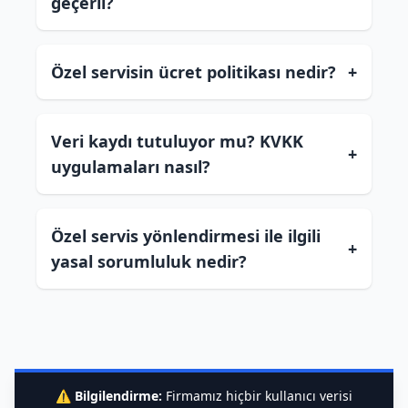
geçerli?
Özel servisin ücret politikası nedir?
+
Veri kaydı tutuluyor mu? KVKK
+
uygulamaları nasıl?
Özel servis yönlendirmesi ile ilgili
+
yasal sorumluluk nedir?
⚠️
Bilgilendirme:
Firmamız hiçbir kullanıcı verisi