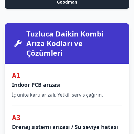
Goodman
Tuzluca Daikin Kombi
Arıza Kodları ve
Çözümleri
A1
Indoor PCB arızası
İç ünite kartı arızalı. Yetkili servis çağırın.
A3
Drenaj sistemi arızası / Su seviye hatası