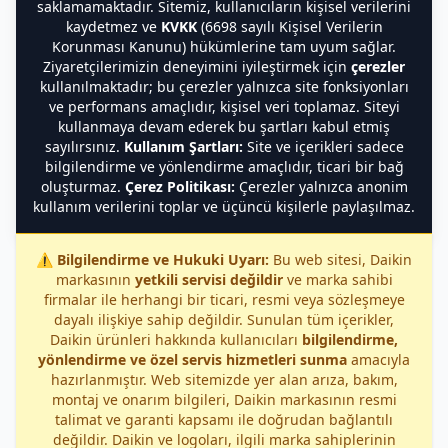
saklamamaktadır. Sitemiz, kullanıcıların kişisel verilerini
kaydetmez ve
KVKK
(6698 sayılı Kişisel Verilerin
Korunması Kanunu) hükümlerine tam uyum sağlar.
Ziyaretçilerimizin deneyimini iyileştirmek için
çerezler
kullanılmaktadır; bu çerezler yalnızca site fonksiyonları
ve performans amaçlıdır, kişisel veri toplamaz. Siteyi
kullanmaya devam ederek bu şartları kabul etmiş
sayılırsınız.
Kullanım Şartları:
Site ve içerikleri sadece
bilgilendirme ve yönlendirme amaçlıdır, ticari bir bağ
oluşturmaz.
Çerez Politikası:
Çerezler yalnızca anonim
kullanım verilerini toplar ve üçüncü kişilerle paylaşılmaz.
⚠️
Bilgilendirme ve Hukuki Uyarı:
Bu web sitesi, Daikin
markasının
yetkili servisi değildir
ve marka sahibi
firmalar ile herhangi bir ticari, resmi veya sözleşmeye
dayalı ilişkiye sahip değildir. Sunulan tüm içerikler,
Daikin ürünleri hakkında kullanıcıları
bilgilendirme,
yönlendirme ve özel servis hizmetleri sunma
amacıyla
hazırlanmıştır. Web sitemizde yer alan arıza, bakım,
montaj ve onarım bilgileri, Daikin markasının resmi
talimat ve garanti kapsamı ile doğrudan bağlantılı
değildir. Daikin ve logoları, ilgili marka sahiplerinin