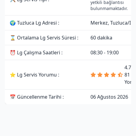
yetkili bağlantısı
bulunmamaktadır.
🌍 Tuzluca Lg Adresi :
Merkez, Tuzluca/Iğd
⌛ Ortalama Lg Servis Süresi :
60 dakika
⏰ Lg Çalışma Saatleri :
08:30 - 19:00
4.7 
⭐ Lg Servis Yorumu :
81
Yoru
📅 Güncellenme Tarihi :
06 Ağustos 2026