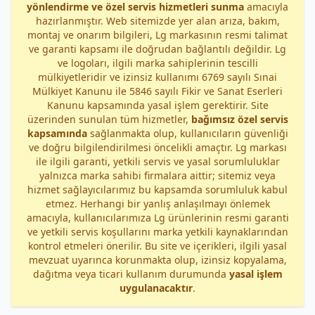
yönlendirme ve özel servis hizmetleri sunma
amacıyla
hazırlanmıştır. Web sitemizde yer alan arıza, bakım,
montaj ve onarım bilgileri, Lg markasının resmi talimat
ve garanti kapsamı ile doğrudan bağlantılı değildir. Lg
ve logoları, ilgili marka sahiplerinin tescilli
mülkiyetleridir ve izinsiz kullanımı 6769 sayılı Sınai
Mülkiyet Kanunu ile 5846 sayılı Fikir ve Sanat Eserleri
Kanunu kapsamında yasal işlem gerektirir. Site
üzerinden sunulan tüm hizmetler,
bağımsız özel servis
kapsamında
sağlanmakta olup, kullanıcıların güvenliği
ve doğru bilgilendirilmesi öncelikli amaçtır. Lg markası
ile ilgili garanti, yetkili servis ve yasal sorumluluklar
yalnızca marka sahibi firmalara aittir; sitemiz veya
hizmet sağlayıcılarımız bu kapsamda sorumluluk kabul
etmez. Herhangi bir yanlış anlaşılmayı önlemek
amacıyla, kullanıcılarımıza Lg ürünlerinin resmi garanti
ve yetkili servis koşullarını marka yetkili kaynaklarından
kontrol etmeleri önerilir. Bu site ve içerikleri, ilgili yasal
mevzuat uyarınca korunmakta olup, izinsiz kopyalama,
dağıtma veya ticari kullanım durumunda
yasal işlem
uygulanacaktır
.