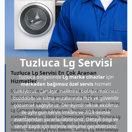
Tuzluca Lg Servisi
Tuzluca Lg Servisi En Çok Aranan
Tuzluca bölgesinde
Lg marka cihazlar
için
Hizmetler
markadan bağımsız özel servis
hizmeti
Iğdır Lg Mikrodalga Onarımı, Tuzluca Lg Fırın Onarımı,
sunuyoruz. Çamaşır makinesi, bulaşık makinesi,
Tuzluca Lg Bulaşık Makinesi Tamircisi, Iğdır Lg
buzdolabı ve klima arızalarında hızlı ve güvenilir
Mikrodalga Bakımı, Tuzluca Lg Süpürge Tamircisi, Iğdır
çözümler sağlıyoruz. Deneyimli teknik ekibimiz
Lg Çamaşır Makinesi Onarımı, Tuzluca Lg Küçük Ev
ile aynı gün servis imkânı ve 7/24 destek
Aletleri Tamircisi, Iğdır Lg Televizyon Servisi, Tuzluca Lg
avantajından yararlanabilirsiniz. Detaylı bilgi ve
Çamaşır Makinesi Bakımı, Iğdır Lg Kurutma Makinesi
servis kaydı için bizimle iletişime geçebilirsiniz.
Servisi, Tuzluca Lg Fırın Bakımı, Tuzluca Lg Mikrodalga