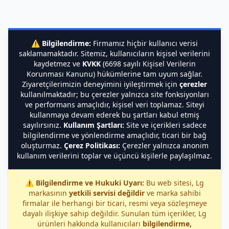
⚠️
Bilgilendirme:
Firmamız hiçbir kullanıcı verisi
saklamamaktadır. Sitemiz, kullanıcıların kişisel verilerini
kaydetmez ve
KVKK
(6698 sayılı Kişisel Verilerin
Korunması Kanunu) hükümlerine tam uyum sağlar.
Ziyaretçilerimizin deneyimini iyileştirmek için
çerezler
kullanılmaktadır; bu çerezler yalnızca site fonksiyonları
ve performans amaçlıdır, kişisel veri toplamaz. Siteyi
kullanmaya devam ederek bu şartları kabul etmiş
sayılırsınız.
Kullanım Şartları:
Site ve içerikleri sadece
bilgilendirme ve yönlendirme amaçlıdır, ticari bir bağ
oluşturmaz.
Çerez Politikası:
Çerezler yalnızca anonim
kullanım verilerini toplar ve üçüncü kişilerle paylaşılmaz.
⚠️
Bilgilendirme ve Hukuki Uyarı:
Bu web sitesi, Lg
markasının
yetkili servisi değildir
ve marka sahibi
firmalar ile herhangi bir ticari, resmi veya sözleşmeye
dayalı ilişkiye sahip değildir. Sunulan tüm içerikler, Lg
ürünleri hakkında kullanıcıları
bilgilendirme,