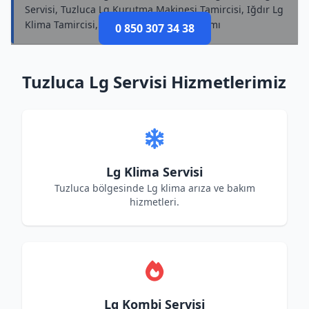
Servisi, Tuzluca Lg Kurutma Makinesi Tamircisi, Iğdır Lg
Klima Tamircisi, Iğdır Lg Süpürge Onarımı
0 850 307 34 38
Tuzluca Lg Servisi Hizmetlerimiz
Lg Klima Servisi
Tuzluca bölgesinde Lg klima arıza ve bakım
hizmetleri.
Lg Kombi Servisi