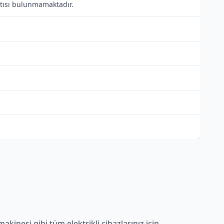
antısı bulunmamaktadır.
kinesi gibi tüm elektrikli cihazlarınız için