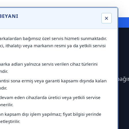
 BEYANI
×
⚠️ Markadan Bağımsız "Özel Servis" Hizmeti
rkalardan bağımsız özel servis hizmeti sunmaktadır.
ci, ithalatçı veya markanın resmi ya da yetkili servisi
Servisi
rka adları yalnızca servis verilen cihaz türlerini
dir.
erek Maktek Servisi çağırabilirsiniz.Markadan bağı
antisi sona ermiş veya garanti kapsamı dışında kalan
ıdır.
devam eden cihazlarda üretici veya yetkili servise
erilir.
 kapsam dışı işlem yapılmaz; fiyat bilgisi yerinde
tleştirilir.