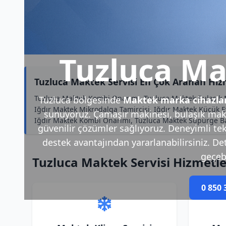
Tuzluca Ma
Tuzluca Maktek Servisi En Çok Aranan Hiz
Tuzluca Maktek Kombi Onarımı, Tuzluca Maktek Bulaşık Ma
Tuzluca bölgesinde
Maktek marka cihazla
Iğdır Maktek Mikrodalga Tamircisi, Iğdır Maktek Küçük E
sunuyoruz. Çamaşır makinesi, bulaşık makin
Iğdır Maktek Kombi Onarımı, Tuzluca Maktek Süpürge Bakı
güvenilir çözümler sağlıyoruz. Deneyimli tek
destek avantajından yararlanabilirsiniz. Deta
geçebi
Tuzluca Maktek Servisi Hizmetl
0 850 