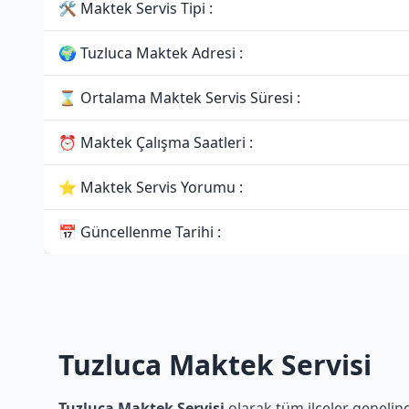
🛠 Maktek Servis Tipi :
🌍 Tuzluca Maktek Adresi :
⌛ Ortalama Maktek Servis Süresi :
⏰ Maktek Çalışma Saatleri :
⭐ Maktek Servis Yorumu :
📅 Güncellenme Tarihi :
Tuzluca Maktek Servisi
Tuzluca Maktek Servisi
olarak tüm ilçeler genelind