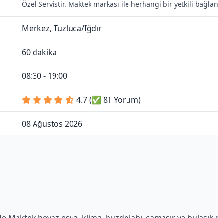
Özel Servistir. Maktek markası ile herhangi bir yetkili bağl
Merkez, Tuzluca/Iğdır
60 dakika
08:30 - 19:00
4.7 (✅ 81 Yorum)
08 Ağustos 2026
e Maktek beyaz eşya, klima, buzdolabı, çamaşır ve bulaşık ma