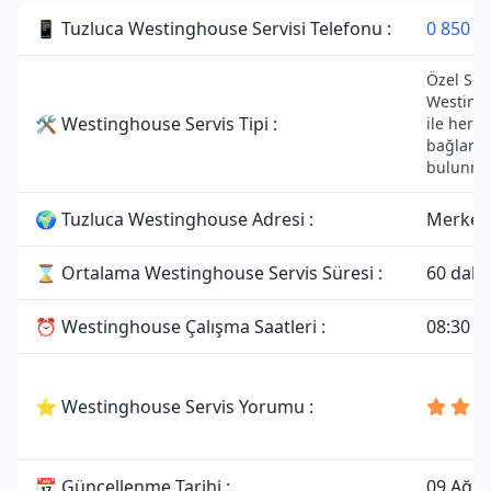
📱 Tuzluca Westinghouse Servisi Telefonu :
0 850 3
Özel Serv
Westing
🛠 Westinghouse Servis Tipi :
ile herha
bağlantı
bulunma
🌍 Tuzluca Westinghouse Adresi :
Merkez,
⌛ Ortalama Westinghouse Servis Süresi :
60 daki
⏰ Westinghouse Çalışma Saatleri :
08:30 - 
⭐ Westinghouse Servis Yorumu :
📅 Güncellenme Tarihi :
09 Ağus