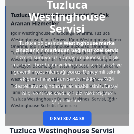
Tuzluca
Westinghouse
Tuzluca Westinghouse Servisi En Çok
Aranan Hizmetler
Servisi
Iğdır Westinghouse Mikrodalga Onarımı, Tuzluca
Westinghouse Klima Servisi, Iğdır Westinghouse Klima
Tuzluca bölgesinde
Westinghouse marka
Onarımı, Iğdır Westinghouse Buzdolabı Onarımı,
cihazlar
için
markadan bağımsız özel servis
Tuzluca Westinghouse Küçük Ev Aletleri Bakımı, Iğdır
hizmeti sunuyoruz. Çamaşır makinesi, bulaşık
Westinghouse Su Isıtıcı Servisi, Tuzluca Westinghouse
makinesi, buzdolabı ve klima arızalarında hızlı ve
Televizyon Bakımı, Iğdır Westinghouse Kombi Bakımı,
güvenilir çözümler sağlıyoruz. Deneyimli teknik
Iğdır Westinghouse Buzdolabı Servisi, Iğdır
ekibimiz ile aynı gün servis imkânı ve 7/24
Westinghouse Fırın Bakımı, Iğdır Westinghouse
Televizyon Tamircisi, Tuzluca Westinghouse Süpürge
destek avantajından yararlanabilirsiniz. Detaylı
Tamircisi, Iğdır Westinghouse Elektrikli Ocak Bakımı,
bilgi ve servis kaydı için bizimle iletişime
Tuzluca Westinghouse Bulaşık Makinesi Servisi, Iğdır
geçebilirsiniz.
Westinghouse Su Isıtıcı Tamircisi
0 850 307 34 38
Tuzluca Westinghouse Servisi