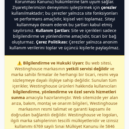
Korunması Kanunu) hükümlerine tam uyum sağlar.
Ziyaretçilerimizin deneyimini iyileştirmek için
çerezler
kullanılmaktadır; bu çerezler yalnızca site fonksiyonları
ve performans amaçlıdır, kişisel veri toplamaz. Siteyi
kullanmaya devam ederek bu şartları kabul etmiş
sayılırsınız.
Kullanım Şartları:
Site ve içerikleri sadece
bilgilendirme ve yönlendirme amaçlıdır, ticari bir bağ
oluşturmaz.
Çerez Politikası:
Çerezler yalnızca anonim
kullanım verilerini toplar ve üçüncü kişilerle paylaşılmaz.
⚠️
Bilgilendirme ve Hukuki Uyarı:
Bu web sitesi,
Westinghouse markasının
yetkili servisi değildir
ve
marka sahibi firmalar ile herhangi bir ticari, resmi veya
sözleşmeye dayalı ilişkiye sahip değildir. Sunulan tüm
içerikler, Westinghouse ürünleri hakkında kullanıcıları
bilgilendirme, yönlendirme ve özel servis hizmetleri
sunma
amacıyla hazırlanmıştır. Web sitemizde yer alan
arıza, bakım, montaj ve onarım bilgileri, Westinghouse
markasının resmi talimat ve garanti kapsamı ile
doğrudan bağlantılı değildir. Westinghouse ve logoları,
ilgili marka sahiplerinin tescilli mülkiyetleridir ve izinsiz
kullanımı 6769 sayılı Sınai Mülkiyet Kanunu ile 5846