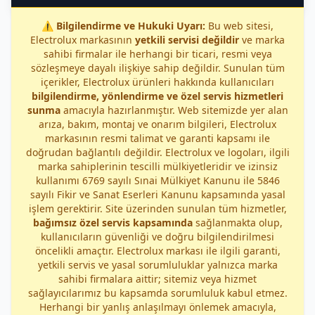
⚠️
Bilgilendirme ve Hukuki Uyarı:
Bu web sitesi,
Electrolux markasının
yetkili servisi değildir
ve marka
sahibi firmalar ile herhangi bir ticari, resmi veya
sözleşmeye dayalı ilişkiye sahip değildir. Sunulan tüm
içerikler, Electrolux ürünleri hakkında kullanıcıları
bilgilendirme, yönlendirme ve özel servis hizmetleri
sunma
amacıyla hazırlanmıştır. Web sitemizde yer alan
arıza, bakım, montaj ve onarım bilgileri, Electrolux
markasının resmi talimat ve garanti kapsamı ile
doğrudan bağlantılı değildir. Electrolux ve logoları, ilgili
marka sahiplerinin tescilli mülkiyetleridir ve izinsiz
kullanımı 6769 sayılı Sınai Mülkiyet Kanunu ile 5846
sayılı Fikir ve Sanat Eserleri Kanunu kapsamında yasal
işlem gerektirir. Site üzerinden sunulan tüm hizmetler,
bağımsız özel servis kapsamında
sağlanmakta olup,
kullanıcıların güvenliği ve doğru bilgilendirilmesi
öncelikli amaçtır. Electrolux markası ile ilgili garanti,
yetkili servis ve yasal sorumluluklar yalnızca marka
sahibi firmalara aittir; sitemiz veya hizmet
sağlayıcılarımız bu kapsamda sorumluluk kabul etmez.
Herhangi bir yanlış anlaşılmayı önlemek amacıyla,