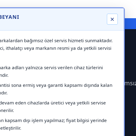
 BEYANI
×
⚠️ Markadan Bağımsız "Özel Servis" Hizmeti
rkalardan bağımsız özel servis hizmeti sunmaktadır.
ci, ithalatçı veya markanın resmi ya da yetkili servisi
rvisi
rka adları yalnızca servis verilen cihaz türlerini
dir.
ek Fagor Servisi çağırabilirsiniz.Markadan bağımsı
antisi sona ermiş veya garanti kapsamı dışında kalan
ıdır.
devam eden cihazlarda üretici veya yetkili servise
erilir.
 kapsam dışı işlem yapılmaz; fiyat bilgisi yerinde
tleştirilir.