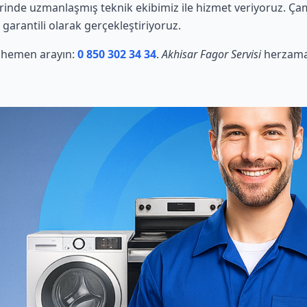
inde uzmanlaşmış teknik ekibimiz ile hizmet veriyoruz. Çam
 garantili olarak gerçekleştiriyoruz.
in hemen arayın:
0 850 302 34 34
.
Akhisar Fagor Servisi
herzaman