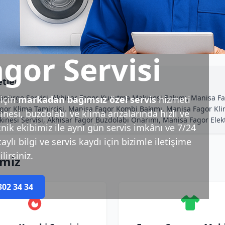
gor Servisi
tler
üpürge Servisi, Akhisar Fagor Kurutma Makinesi Bakımı, Manisa Fa
için
markadan bağımsız özel servis
hizmeti
gor Klima Tamircisi, Manisa Fagor Kombi Bakımı, Manisa Fagor Kli
esi, buzdolabı ve klima arızalarında hızlı ve
akinesi Servisi, Akhisar Fagor Buzdolabı Onarımı, Manisa Fagor Ele
nik ekibimiz ile aynı gün servis imkânı ve 7/24
ylı bilgi ve servis kaydı için bizimle iletişime
lirsiniz.
imiz
302 34 34