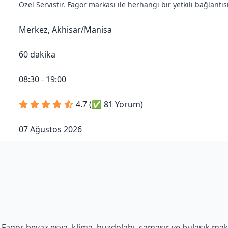
Özel Servistir. Fagor markası ile herhangi bir yetkili bağlant
Merkez, Akhisar/Manisa
60 dakika
08:30 - 19:00
4.7 (✅ 81 Yorum)
07 Ağustos 2026
Fagor beyaz eşya, klima, buzdolabı, çamaşır ve bulaşık makine