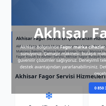
Akhisar Fa
Akhisar Fagor Servisi En Çok Aranan Hizme
Akhisar Fagor Bulaşık Makinesi Onarımı, Manisa Fagor S
Akhisar bölgesinde
Fagor marka cihazlar
Makinesi Bakımı, Manisa Fagor Kombi Servisi, Manisa Fa
sunuyoruz. Çamaşır makinesi, bulaşık makin
Fagor Küçük Ev Aletleri Servisi, Akhisar Fagor Bulaşık M
güvenilir çözümler sağlıyoruz. Deneyimli tek
destek avantajından yararlanabilirsiniz. Deta
geçebi
Akhisar Fagor Servisi Hizmetler
0 850 