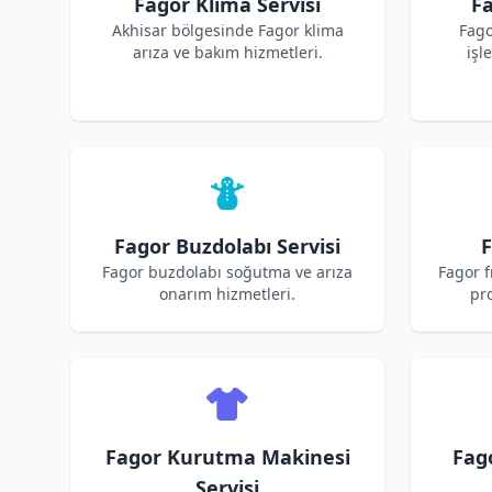
Fagor Klima Servisi
Fa
Akhisar bölgesinde Fagor klima
Fago
arıza ve bakım hizmetleri.
işl
Fagor Buzdolabı Servisi
F
Fagor buzdolabı soğutma ve arıza
Fagor f
onarım hizmetleri.
pro
Fagor Kurutma Makinesi
Fag
Servisi