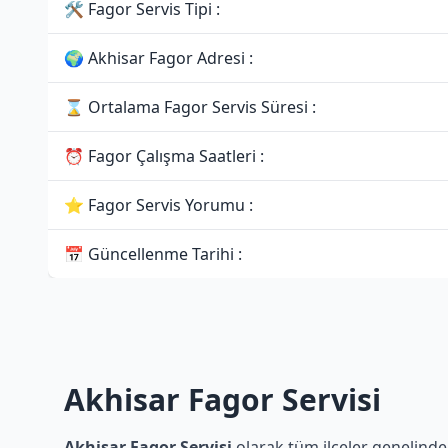
🛠 Fagor Servis Tipi :
🌍 Akhisar Fagor Adresi :
⌛ Ortalama Fagor Servis Süresi :
⏰ Fagor Çalışma Saatleri :
⭐ Fagor Servis Yorumu :
📅 Güncellenme Tarihi :
Akhisar Fagor Servisi
Akhisar Fagor Servisi
olarak tüm ilçeler genelinde 